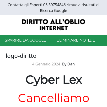
Skip
Contatta gli Esperti 06 39754846 rimuovi risultati di
to
Ricerca Google
main
content
SPARIRE DA GOOGLE
ELIMINARE NOTIZIE
logo-diritto
4 Gennaio 2024
By Dan
Cyber Lex
Cancelliamo