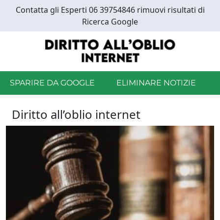
Skip
Contatta gli Esperti 06 39754846 rimuovi risultati di
to
Ricerca Google
main
content
SPARIRE DA GOOGLE
ELIMINARE NOTIZIE
Diritto all’oblio internet