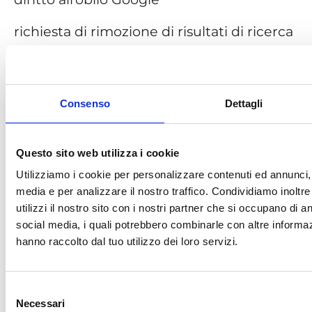
richiesta di rimozione di risultati di ricerca
ai sensi della legislazione europea
eliminare URL da Google
Consenso
Dettagli
cancellarsi da Google
eliminare risultati personali da Google
Questo sito web utilizza i cookie
Utilizziamo i cookie per personalizzare contenuti ed annunci, p
togliere notizie da Google
media e per analizzare il nostro traffico. Condividiamo inoltr
utilizzi il nostro sito con i nostri partner che si occupano di an
cancellare articoli da Google
social media, i quali potrebbero combinarle con altre informaz
hanno raccolto dal tuo utilizzo dei loro servizi.
come farsi cancellare da Google
cancellare notizie da Google
Selezione
Necessari
del
come eliminare un sito web da Google