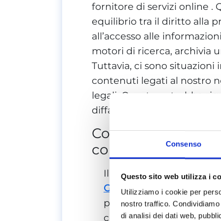
fornitore di servizi online 
equilibrio tra il diritto alla 
all’accesso alle informazion
motori di ricerca, archivia 
Tuttavia, ci sono situazioni
contenuti legati al nostro
legali. Questo potrebbe rig
diffamazione o altro mater
Come cancellare le
Consenso
conformità alle no
Il Regolamento generale 
Questo sito web utilizza i c
GDPR
, in vigore nell’Un
Utilizziamo i cookie per perso
protezioni per la privacy
nostro traffico. Condividiamo 
di analisi dei dati web, pubbl
controllo sulle proprie i