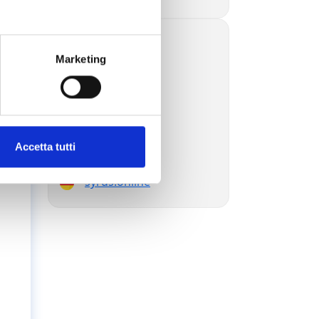
syrus.blog
Marketing
syrus.today
syrus.dev
syrus.es
syrus.com.br
syrus.jp
syrus.com.ru
Accetta tutti
syrus.ae
syrus.online