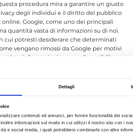
. Questa procedura mira a garantire un giusto
privacy degli individui e il diritto del pubblico
i online. Google, come uno dei principali
una quantità vasta di informazioni su di noi.
 in cui potresti desiderare che determinati
 nome vengano rimossi da Google per motivi
uardare informazioni personali sensibili,
iale dannoso.
 notizie da internet in
Dettagli
rmative sulla privacy europee
sulla protezione dei dati, anche detto
ookie
ione Europea, ha introdotto significative
nalizzare contenuti ed annunci, per fornire funzionalità dei socia
 dei cittadini, offrendo loro un maggiore
inoltre informazioni sul modo in cui utilizzi il nostro sito con i n
icità e social media, i quali potrebbero combinarle con altre inform
nformazioni personali online. Nel contesto