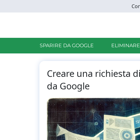
Skip
Con
to
main
content
SPARIRE DA GOOGLE
ELIMINARE
Creare una richiesta d
da Google