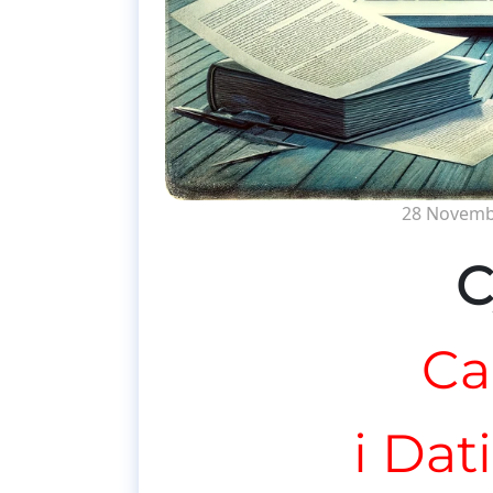
28 Novemb
C
Ca
i Dat