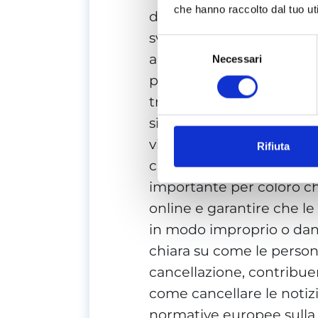
che hanno raccolto dal tuo uti
della domanda “come canc
svolge un ruolo cruciale.
Selezione
all’oblio, consente alle p
Necessari
del
consenso
propri dati personali qua
trattati illegalmente, o v
si applica anche alle no
violare la privacy o esse
Rifiuta
cancellazione in confor
importante per coloro ch
online e garantire che le
in modo improprio o dann
chiara su come le persone
cancellazione, contribue
come cancellare le notiz
normative europee sulla 