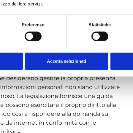
lizzo dei loro servizi.
ellare le notizie da internet?”, il GDPR
 L’articolo 17 del GDPR, noto come diritto
ersone di richiedere la cancellazione dei
Preferenze
Statistiche
lora non siano più necessari, siano stati
i sia una ragione legittima per farlo. Questo
tizie pubblicate online che potrebbero
re obsolete. Presentare una richiesta di
Accetta selezionati
mità con il GDPR può essere un passo
e desiderano gestire la propria presenza
 informazioni personali non siano utilizzate
oso. La legislazione fornisce una guida
 possono esercitare il proprio diritto alla
ndo così a rispondere alla domanda su
ie da internet in conformità con le
privacy.