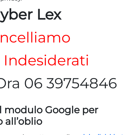
yber Lex
ncelliamo
i Indesiderati
Ora 06 39754846
l modulo Google per
o all’oblio