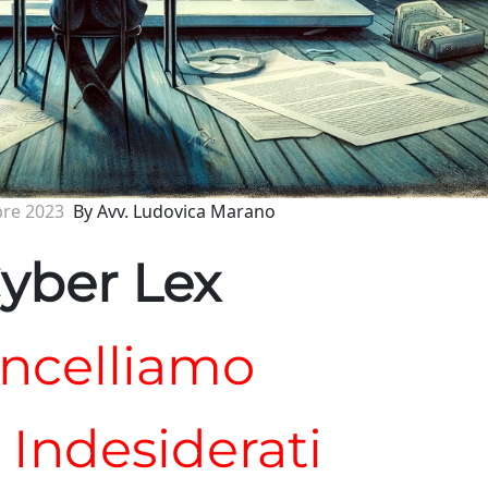
re 2023
By Avv. Ludovica Marano
yber Lex
ncelliamo
i Indesiderati