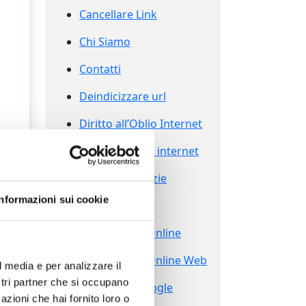
Cancellare Link
Chi Siamo
Contatti
Deindicizzare url
Diritto all’Oblio Internet
Diritto all’oblio internet
Eliminare Notizie
Informazioni sui cookie
Grazie
Reputazione Online
Reputazione Online Web
l media e per analizzare il
ostri partner che si occupano
Sparire da Google
azioni che hai fornito loro o