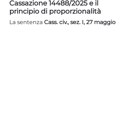
Cassazione 14488/2025 e il
principio di proporzionalità
La sentenza
Cass. civ., sez. I, 27 maggio
2025, n. 14488
, rappresenta una tappa
cruciale. La Corte ha affermato che la
deindicizzazione deve essere valutata
alla luce del principio di
proporzionalità
,
che impone di bilanciare la libertà di
informazione con la tutela della
persona. Non è sufficiente che una
notizia sia vera: occorre che sia anche
attuale e proporzionata allo scopo
informativo.