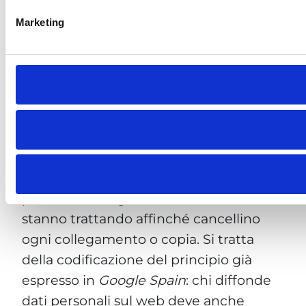
Marketing
La norma prevede inoltre, al paragrafo
2, un principio di
responsabilità estesa
:
se il titolare ha reso pubblici i dati, è
tenuto ad adottare misure ragionevoli
per informare gli altri titolari che li
stanno trattando affinché cancellino
ogni collegamento o copia. Si tratta
della codificazione del principio già
espresso in
Google Spain
: chi diffonde
dati personali sul web deve anche