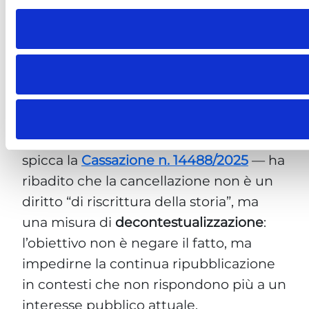
di origine resta un soggetto distinto.
Questo consente di chiedere la
deindicizzazione anche senza
contattare l’editore, come confermato
dalle Linee Guida WP225 del Gruppo
Articolo 29 (oggi EDPB).
La giurisprudenza italiana — tra cui
spicca la
Cassazione n. 14488/2025
— ha
ribadito che la cancellazione non è un
diritto “di riscrittura della storia”, ma
una misura di
decontestualizzazione
:
l’obiettivo non è negare il fatto, ma
impedirne la continua ripubblicazione
in contesti che non rispondono più a un
interesse pubblico attuale.