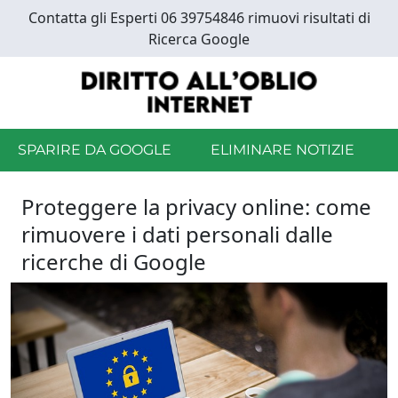
Skip
Contatta gli Esperti 06 39754846 rimuovi risultati di
to
Ricerca Google
main
content
SPARIRE DA GOOGLE
ELIMINARE NOTIZIE
Proteggere la privacy online: come
rimuovere i dati personali dalle
ricerche di Google