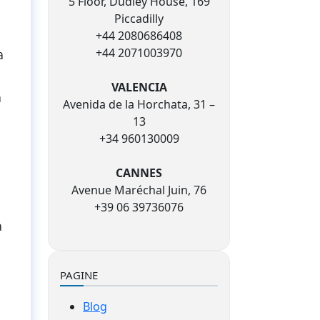
5 Floor, Dudley House, 169
Piccadilly
+44 2080686408
+44 2071003970
a
VALENCIA
a
Avenida de la Horchata, 31 –
13
+34 960130009
CANNES
Avenue Maréchal Juin, 76
+39 06 39736076
a
PAGINE
Blog