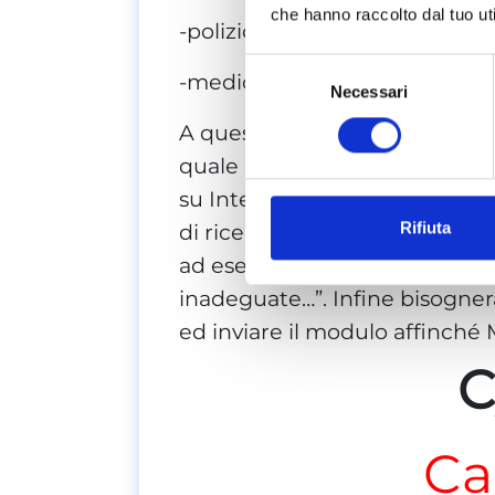
che hanno raccolto dal tuo uti
-poliziotto;
Selezione
-medico e simili.
Necessari
del
consenso
A questo punto, si dovrà speci
quale rappresenta l’indirizzo 
su Internet. Identificato l’URL 
Rifiuta
di ricerca Bing, occorre che si
ad esempio, la voce “informazi
inadeguate…”. Infine bisognerà
ed inviare il modulo affinché M
C
Ca