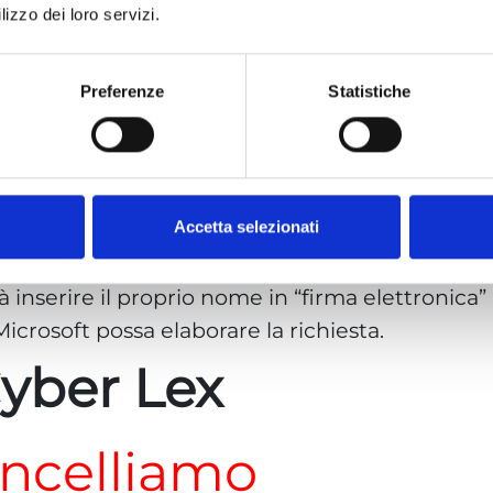
lizzo dei loro servizi.
Preferenze
Statistiche
ficare l’URL (Uniform Resource Locator), il
univoco di un file o una pagina Web accessibile
o gli URL per cui si richiede il blocco dai risultat
Accetta selezionati
 specifichi il motivo della richiesta scegliendo,
oni inesatte o false, incomplete o
 inserire il proprio nome in “firma elettronica”
icrosoft possa elaborare la richiesta.
yber Lex
ncelliamo