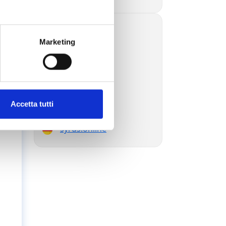
syrus.blog
Marketing
syrus.today
syrus.dev
syrus.es
syrus.com.br
i
syrus.jp
syrus.com.ru
Accetta tutti
syrus.ae
syrus.online