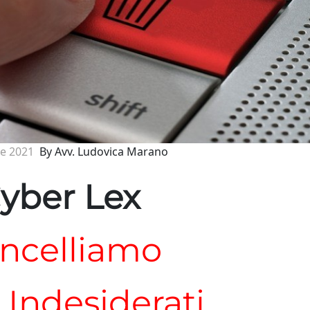
e 2021
By Avv. Ludovica Marano
yber Lex
ncelliamo
i Indesiderati