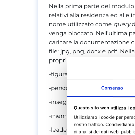
Nella prima parte del modulo c
relativi alla residenza ed alle 
nome utilizzato come
query
d
venga bloccato. Nell’ultima par
caricare la documentazione ch
file: jpg, png, docx e pdf. Nell
proprio ruolo nella società o 
-figura politica;
-persona famosa o simili;
Consenso
-insegnante;
Questo sito web utilizza i c
-membro del clero;
Utilizziamo i cookie per perso
nostro traffico. Condividiamo 
-leader;
di analisi dei dati web, pubbl