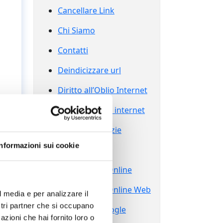
Cancellare Link
Chi Siamo
Contatti
Deindicizzare url
Diritto all’Oblio Internet
Diritto all’oblio internet
Eliminare Notizie
Informazioni sui cookie
Grazie
Reputazione Online
Reputazione Online Web
l media e per analizzare il
ostri partner che si occupano
Sparire da Google
o
azioni che hai fornito loro o