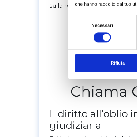
che hanno raccolto dal tuo uti
sulla reputazione e sulla vita 
C
Selezione
Necessari
del
consenso
Ca
i Dat
Rifiuta
Chiama 
Il diritto all’oblio
giudiziaria