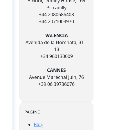
5 Floor, Dudley House, 169
Piccadilly
+44 2080686408
+44 2071003970
VALENCIA
Avenida de la Horchata, 31 –
13
+34 960130009
CANNES
Avenue Maréchal Juin, 76
+39 06 39736076
PAGINE
Blog