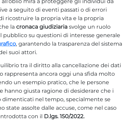
to all’oblio mira a proteggere gli individui da
 a seguito di eventi passati o di errori
ricostruire la propria vita e la propria
nche la
cronaca giudiziaria
svolge un ruolo
l pubblico su questioni di interesse generale
grafico
, garantendo la trasparenza del sistema
dei suoi attori.
librio tra il diritto alla cancellazione dei dati
ico rappresenta ancora oggi una sfida molto
cendo un esempio pratico, che le persone
ie hanno giusta ragione di desiderare che i
no dimenticati nel tempo, specialmente se
ono state assolte dalle accuse, come nel caso
introdotta con il
D.lgs. 150/2022.