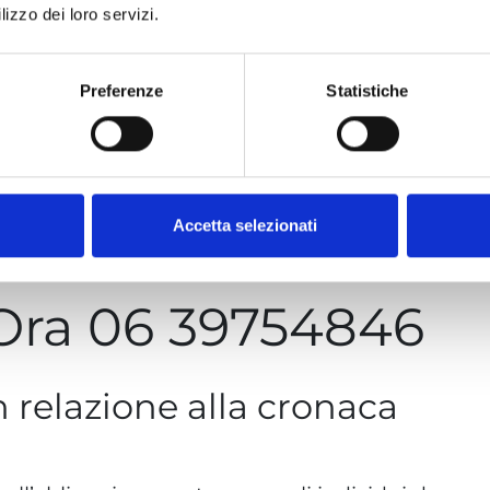
lizzo dei loro servizi.
delle persone.
yber Lex
Preferenze
Statistiche
ncelliamo
i Indesiderati
Accetta selezionati
Ora 06 39754846
 in relazione alla cronaca