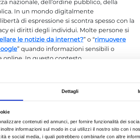
zza nazionale, dell’ordine pubblico, della
blica. In un mondo digitalmente
a libertà di espressione si scontra spesso con la
acy ei diritti degli individui. Molte persone si
lare le notizie da internet?
” o “
rimuovere
Google
” quando informazioni sensibili o
online. In questo contesto,
 sfida tra il diritto all’oblio e la libertà di
contesto digitale, in cui le informazioni sono
Dettagli
te e condivise online. I motori di ricerca e i
uciale nell’indicizzazione e nella diffusione di
ookie
he quando queste hanno come oggetto un
nalizzare contenuti ed annunci, per fornire funzionalità dei socia
nifica che anche informazioni obsolete o
inoltre informazioni sul modo in cui utilizzi il nostro sito con i n
mente rintracciate e avere un impatto duratur
icità e social media, i quali potrebbero combinarle con altre inform