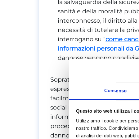
la salvaguardia della sicure
sanità e della moralità pub
interconnesso, il diritto all
necessità di tutelare la priv
interrogano su “
come cancel
informazioni personali da 
dannose vengono condivise 
Sopratutto nell’epoca odierna, la
espressione è amplificata dal 
Consenso
facilmente accessibili, archivia
social media hanno un ruolo cr
Questo sito web utilizza i c
informazioni personali, anc
Utilizziamo i cookie per perso
procedimento penale. Ciò sig
nostro traffico. Condividiamo 
dannose possono essere facil
di analisi dei dati web, pubbl