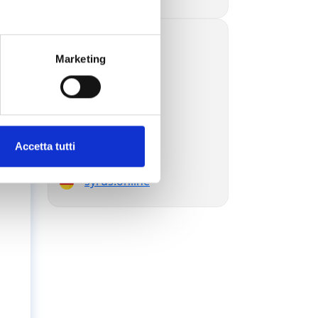
syrus.blog
Marketing
syrus.today
syrus.dev
syrus.es
syrus.com.br
syrus.jp
syrus.com.ru
Accetta tutti
syrus.ae
syrus.online