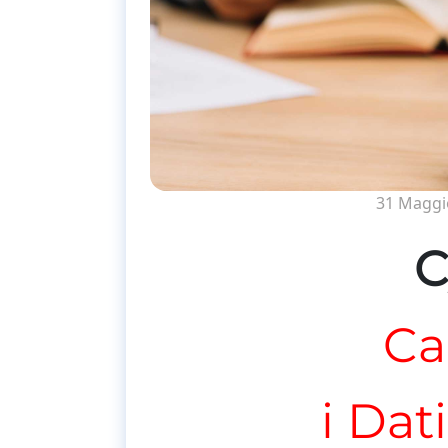
31 Maggi
C
Ca
i Dat