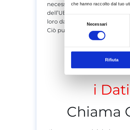
necessario identificare il mot
che hanno raccolto dal tuo uti
dell’UE abbiano il diritto di 
Selezione
loro dati personali siano stati 
Necessari
del
Ciò può includere:
consenso
C
Rifiuta
Ca
i Dat
Chiama 