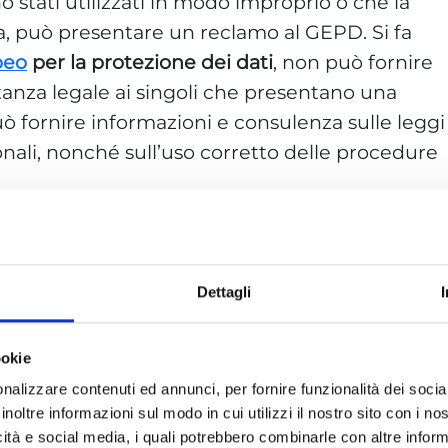
no stati utilizzati in modo improprio o che la
ata, può presentare un reclamo al GEPD. Si fa
peo
per la protezione dei dati
, non può fornire
tanza legale ai singoli che presentano una
ò fornire informazioni e consulenza sulle leggi
onali, nonché sull’uso corretto delle procedure
o all’European Data
isor
Dettagli
protezione dei dati (
GDPR
) dell’Unione
adini il diritto di presentare un reclamo
ookie
tezione dei dati
(
GEPD
) laddove ritengano che
nalizzare contenuti ed annunci, per fornire funzionalità dei socia
on sia stato rispettato . In questo articolo,
inoltre informazioni sul modo in cui utilizzi il nostro sito con i n
reclamo al GEPD. In primo luogo è
icità e social media, i quali potrebbero combinarle con altre inform