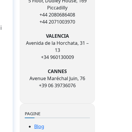
5 Floor, Dudley House, 169
Piccadilly
+44 2080686408
+44 2071003970
i
VALENCIA
Avenida de la Horchata, 31 –
13
+34 960130009
CANNES
Avenue Maréchal Juin, 76
+39 06 39736076
PAGINE
Blog