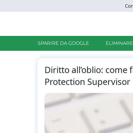
Skip
Con
to
main
content
SPARIRE DA GOOGLE
ELIMINARE
Diritto all’oblio: come
Protection Supervisor