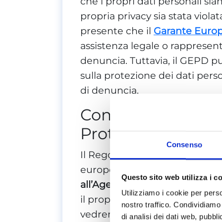
che i propri dati personali sia
propria privacy sia stata viol
presente che il
Garante Euro
assistenza legale o rappresen
denuncia. Tuttavia, il GEPD pu
sulla protezione dei dati pers
di denuncia.
Come fare reclam
Protection Superv
Consenso
Il Regolamento generale sulla 
europea (UE) conferisce ai citt
Questo sito web utilizza i c
all’Agenzia europea per la pro
Utilizziamo i cookie per perso
il proprio diritto alla privacy n
nostro traffico. Condividiamo 
vedremo come presentare un 
di analisi dei dati web, pubbl