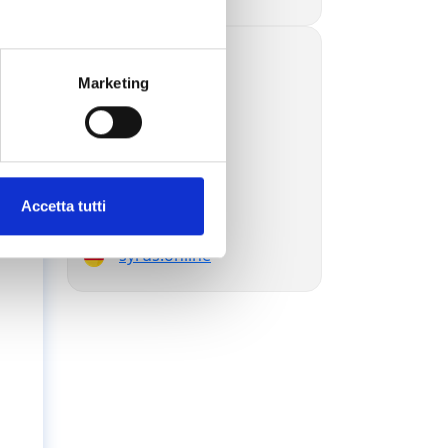
i
syrus.blog
.
Marketing
syrus.today
syrus.dev
syrus.es
syrus.com.br
syrus.jp
syrus.com.ru
Accetta tutti
syrus.ae
syrus.online