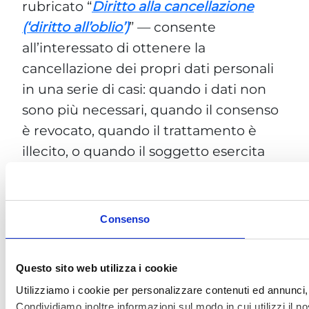
rubricato “
Diritto alla cancellazione
(‘diritto all’oblio’)
” — consente
all’interessato di ottenere la
cancellazione dei propri dati personali
in una serie di casi: quando i dati non
Consenso
sono più necessari, quando il consenso
è revocato, quando il trattamento è
Questo sito web utilizza i cookie
illecito, o quando il soggetto esercita
Utilizziamo i cookie per personalizzare contenuti ed annunci, p
opposizione ai sensi dell’art. 21.
Condividiamo inoltre informazioni sul modo in cui utilizzi il no
social media, i quali potrebbero combinarle con altre informazi
Selezione
Necessari
del
consenso
Preferenze