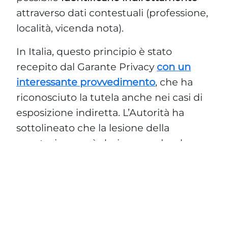
attraverso dati contestuali (professione,
località, vicenda nota).
In Italia, questo principio è stato
recepito dal Garante Privacy
con un
interessante provvedimento
, che ha
riconosciuto la tutela anche nei casi di
esposizione indiretta. L’Autorità ha
sottolineato che la lesione della
reputazione può derivare anche da
contenuti che consentono di risalire al
soggetto con “un ragionevole grado di
probabilità”, anche senza menzionarlo
nominalmente.
Ciò ha portato a un’estensione