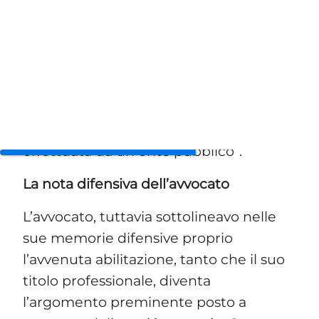
associazione alla notizia della propria
abilitazione alla professione avvenuta
all’estero. Google gli aveva, comunque,
rigettato la richiesta con la motivazione
secondo la quale le URL che si
assumevano essere pregiudizievoli
erano riferite ad una “pubblicazione
effettuata da un ente pubblico”.
La nota difensiva dell’avvocato
L’avvocato, tuttavia sottolineavo nelle
sue memorie difensive proprio
l’avvenuta abilitazione, tanto che il suo
titolo professionale, diventa
l’argomento preminente posto a