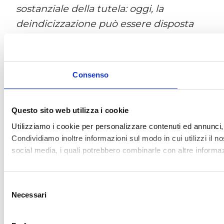
all’effetto reale dell’informazione
sull’immagine individuale, in linea con
la ratio del GDPR di garantire un
controllo effettivo sui propri dati
personali.
L’evoluzione recente: la
Cassazione 14488/2025 e il
principio di proporzionalità
La sentenza
Cass. civ., sez. I, 27 maggio
2025, n. 14488
, rappresenta una tappa
cruciale. La Corte ha affermato che la
deindicizzazione deve essere valutata
alla luce del principio di
proporzionalità
,
che impone di bilanciare la libertà di