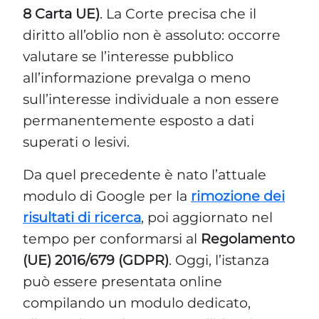
permanentemente esposto a dati
superati o lesivi.
Da quel precedente è nato l’attuale
modulo di Google per la
rimozione dei
risultati di ricerca
, poi aggiornato nel
tempo per conformarsi al
Regolamento
(UE) 2016/679 (GDPR)
. Oggi, l’istanza
può essere presentata online
compilando un modulo dedicato,
allegando un documento d’identità e
specificando gli URL da deindicizzare.
Google valuta il bilanciamento tra
interesse pubblico e privacy, e in caso di
rigetto, l’interessato può proporre