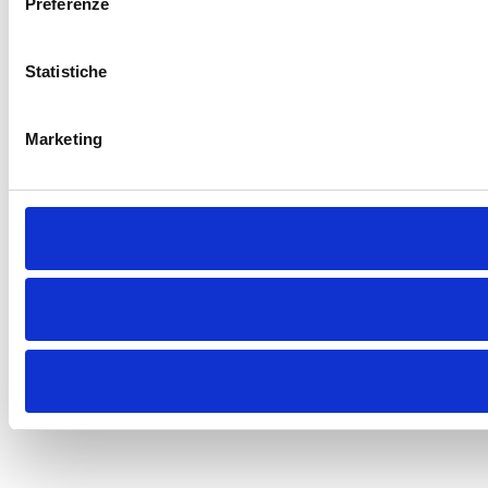
informazione con la tutela della
persona. Non è sufficiente che una
notizia sia vera: occorre che sia anche
attuale e proporzionata allo scopo
informativo.