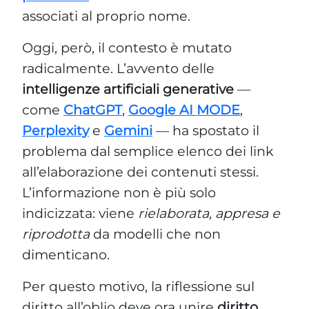
come
ChatGPT
,
Google AI MODE
,
Perplexity
e
Gemini
— ha spostato il
problema dal semplice elenco dei link
all’elaborazione dei contenuti stessi.
L’informazione non è più solo
indicizzata: viene
rielaborata, appresa e
riprodotta
da modelli che non
dimenticano.
Per questo motivo, la riflessione sul
diritto all’oblio deve ora unire
diritto,
tecnologia e governance algoritmica
, e
comprendere come assicurare
l’effettiva cancellazione dei dati anche
quando non sono più semplicemente