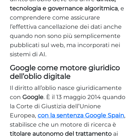
pubblicati sul web, ma incorporati nei
sistemi di AI.
Google come motore giuridico
dell’oblio digitale
Il diritto all’oblio nasce giuridicamente
con
Google
. È il 13 maggio 2014 quando
la Corte di Giustizia dell’Unione
Europea,
con la sentenza Google Spain
,
stabilisce che un motore di ricerca è
titolare autonomo del trattamento
ai
sensi della Direttiva 95/46/CE. Ciò
significa che Google, indicizzando e
organizzando informazioni personali,
effettua un trattamento distinto
rispetto all’editore del sito che ha