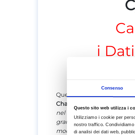
C
Ca
i Dat
Chiama 
Consenso
Questo mese, il ministro del
Chandrasekhar
, ha sottoli
Questo sito web utilizza i c
nel mondo digitale è senza
Utilizziamo i cookie per perso
grandi e piccole, nonché i
nostro traffico. Condividiamo 
modelli di business abusando
di analisi dei dati web, pubbl