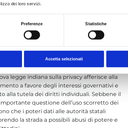
di legge è concepito per affrontare proprio
lizzo dei loro servizi.
Preferenze
Statistiche
nzione di affrontare il crescente problema
personali digitali, la nuova legge indiana
o l’equilibrio tra gli interessi del governo e
otezione dei diritti dei cittadini.
Accetta selezionati
e libertà dei cittadini
ova legge indiana sulla privacy afferisce alla
mento a favore degli interessi governativi e
o alla tutela dei diritti individuali. Sebbene il
l’importante questione dell’uso scorretto dei
no che i poteri dati alle autorità statali
rendo la strada a possibili abusi di potere e