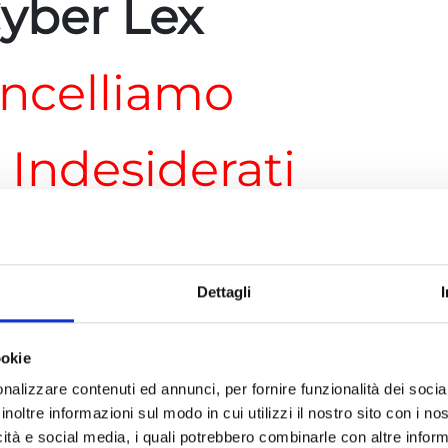
yber Lex
ncelliamo
i Indesiderati
Ora 06 39754846
Dettagli
l’elettronica e dell’informatica, Rajeev
neato:
“Viviamo in un’era in cui l’immersione
ookie
 precedenti. Esiste un ecosistema di aziende
nalizzare contenuti ed annunci, per fornire funzionalità dei socia
mprese tecnologiche, che stanno costruendo
inoltre informazioni sul modo in cui utilizzi il nostro sito con i n
 e sfruttando i dati personali digitali dei
icità e social media, i quali potrebbero combinarle con altre inform