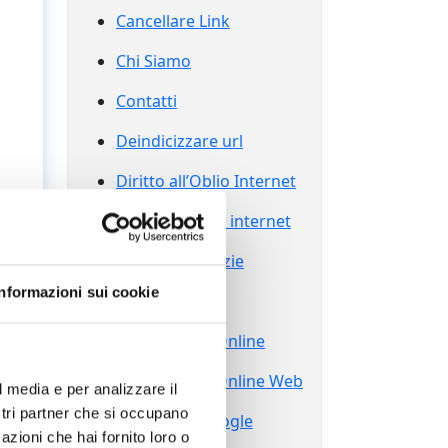
Cancellare Link
Chi Siamo
Contatti
Deindicizzare url
Diritto all’Oblio Internet
Diritto all’oblio internet
Eliminare Notizie
Informazioni sui cookie
Grazie
Reputazione Online
Reputazione Online Web
l media e per analizzare il
ostri partner che si occupano
Sparire da Google
azioni che hai fornito loro o