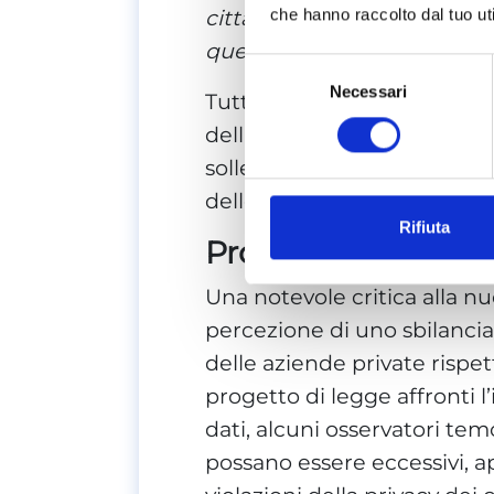
cittadini. Questo progetto 
che hanno raccolto dal tuo uti
questa sfida”.
Selezione
Necessari
del
Tuttavia, nonostante l’inte
consenso
dell’uso improprio dei dati 
solleva interrogativi riguard
delle aziende private e la pr
Rifiuta
Protezione dei dati 
Una notevole critica alla nu
percezione di uno sbilancia
delle aziende private rispett
progetto di legge affronti 
dati, alcuni osservatori temo
possano essere eccessivi, ap