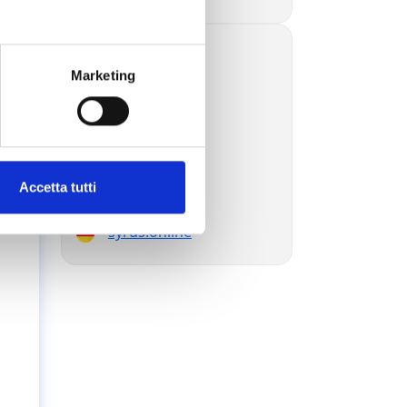
syrus.blog
Marketing
syrus.today
syrus.dev
syrus.es
syrus.com.br
syrus.jp
syrus.com.ru
Accetta tutti
syrus.ae
syrus.online