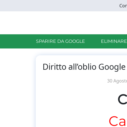
Skip
Con
to
main
content
SPARIRE DA GOOGLE
ELIMINARE
Diritto all’oblio Goog
30 Agost
C
Ca