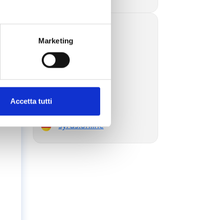
syrus.blog
Marketing
syrus.today
syrus.dev
syrus.es
syrus.com.br
syrus.jp
syrus.com.ru
Accetta tutti
syrus.ae
syrus.online