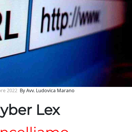
bre 2022
By Avv. Ludovica Marano
yber Lex