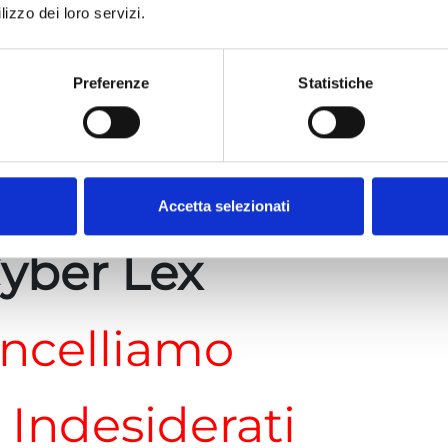
lizzo dei loro servizi.
commessi quando il richiedente era ancora
Preferenze
Statistiche
imenti o assoluzioni per reati. Quest’ultimo
 richiedente sia stato prosciolto o assolto con
 530 c.p.p.), è stato poi positivizzato nella
o così l’annoso procedimento di
Accetta selezionati
uti obsoleti da Google.
yber Lex
ncelliamo
i Indesiderati