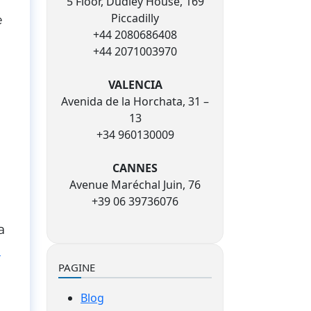
5 Floor, Dudley House, 169
Piccadilly
e
+44 2080686408
+44 2071003970
VALENCIA
Avenida de la Horchata, 31 –
13
+34 960130009
e
CANNES
Avenue Maréchal Juin, 76
+39 06 39736076
a
e
PAGINE
Blog