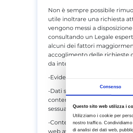
Non è sempre possibile rimuov
utile inoltrare una richiesta a
vengono messi a disposizione d
consultando un Legale esperto
alcuni dei fattori maggiorme
accoglimento delle richieste 
da internet da parte degli int
-Evidente assenza di pubblico
Consenso
-Dati sensibili. In questo se
contenuti che riguardano unic
Questo sito web utilizza i c
sessualità, razza, etnia etc.
Utilizziamo i cookie per perso
-Contenuti relativi a minorenni
nostro traffico. Condividiamo 
di analisi dei dati web, pubbl
web aventi contenuti che ri