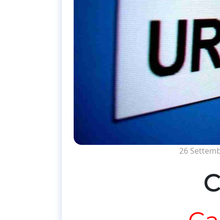
26 Settem
C