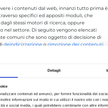
ere i contenuti dal web, innanzi tutto prima è
ttraverso specifici ed appositi moduli, che
agli stessi motori di ricerca, oppure
 nel settore. Di seguito vengono elencati
nte comuni che sono oggetto di decisione di
di
deindicizzazione
o
rimozione dei contenuti
eressati.
 interesse.
Dettagli
nso verranno rimosse le pagine che hanno
amente informazioni relative a salute,
ookie
nalizzare contenuti ed annunci, per fornire funzionalità dei socia
. Questi ultimi intesi non solo nel senso di siti
inoltre informazioni sul modo in cui utilizzi il nostro sito con i n
icità e social media, i quali potrebbero combinarle con altre inform
guardano minorenni, ma anche quelle pagine