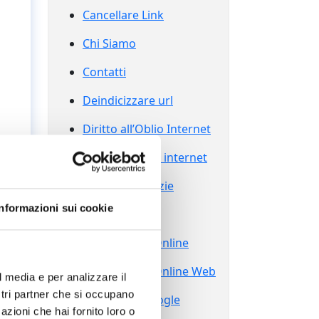
Cancellare Link
Chi Siamo
Contatti
Deindicizzare url
Diritto all’Oblio Internet
Diritto all’oblio internet
Eliminare Notizie
Informazioni sui cookie
Grazie
Reputazione Online
Reputazione Online Web
l media e per analizzare il
ostri partner che si occupano
Sparire da Google
azioni che hai fornito loro o