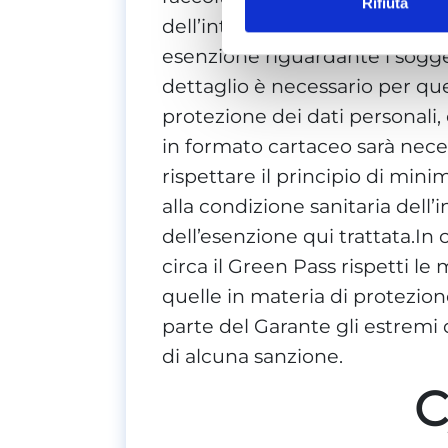
Rifiuta
dell’intestatario della certific
esenzione riguardante i sogge
dettaglio è necessario per ques
protezione dei dati personali, 
in formato cartaceo sarà neces
rispettare il principio di mini
alla condizione sanitaria dell’
dell’esenzione qui trattata.In
circa il Green Pass rispetti le
quelle in materia di protezione
parte del Garante gli estremi
di alcuna sanzione.
C