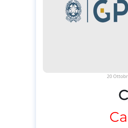
20 Ottobr
C
Ca