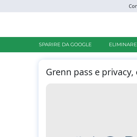
Skip
Con
to
main
content
SPARIRE DA GOOGLE
ELIMINARE
Grenn pass e privacy, 