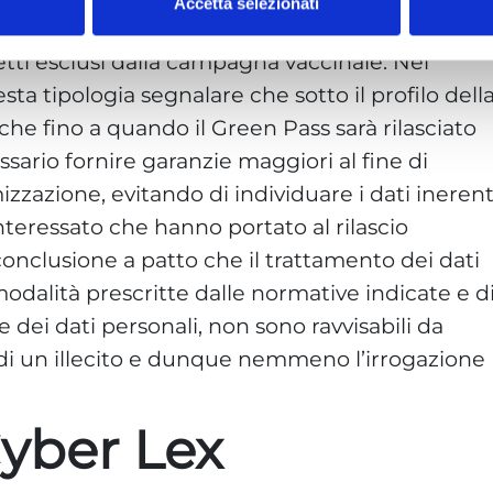
Accetta selezionati
azione. Il D.l. 105 del 2021 ha poi introdotto una
tti esclusi dalla campagna vaccinale. Nel
ta tipologia segnalare che sotto il profilo dell
che fino a quando il Green Pass sarà rilasciato
sario fornire garanzie maggiori al fine di
mizzazione, evitando di individuare i dati inerent
interessato che hanno portato al rilascio
 conclusione a patto che il trattamento dei dati
 modalità prescritte dalle normative indicate e d
 dei dati personali, non sono ravvisabili da
 di un illecito e dunque nemmeno l’irrogazione
yber Lex