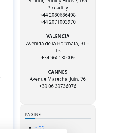
5 Floor, Dudley House, 169
Piccadilly
+44 2080686408
+44 2071003970
VALENCIA
Avenida de la Horchata, 31 –
13
+34 960130009
CANNES
o
Avenue Maréchal Juin, 76
+39 06 39736076
PAGINE
Blog
o