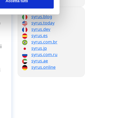
Accetta tutti
syrus.blog
a
syrus.today
syrus.dev
syrus.es
syrus.com.br
i
syrus.jp
syrus.com.ru
syrus.ae
syrus.online
i