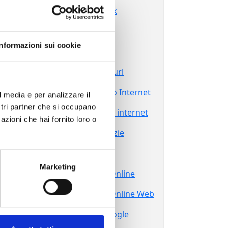
Cancellare Link
Chi Siamo
Informazioni sui cookie
Contatti
Deindicizzare url
Diritto all’Oblio Internet
l media e per analizzare il
ostri partner che si occupano
Diritto all’oblio internet
azioni che hai fornito loro o
Eliminare Notizie
Grazie
Marketing
Reputazione Online
Reputazione Online Web
Sparire da Google