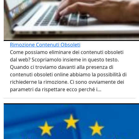
39754846
Negli ultimi dieci anni il diritto all’oblio
ha rappresentato una delle più grandi
sfide del diritto digitale europeo, in
particolare nei confronti del motore di
ricerca per eccellenza:
Google
. Con la
celebre sentenza
Google Spain
(C-
131/12), la Corte di Giustizia dell’Unione
Europea riconobbe per la prima volta
che gli utenti hanno il diritto di
chiedere la
rimozione di link e
informazioni personali non più
pertinenti
dai risultati di ricerca
associati al proprio nome.