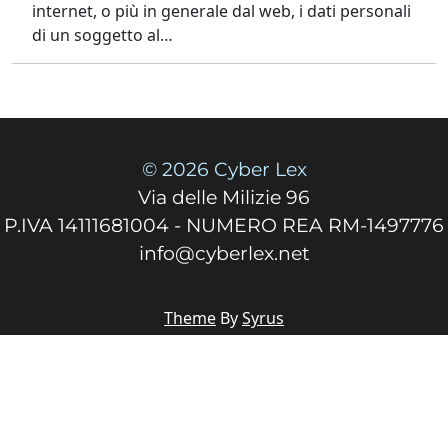
comprendere come assicurare
l’effettiva cancellazione dei dati anche
quando non sono più semplicemente
pubblicati sul web, ma incorporati nei
sistemi di AI.
Google come motore giuridico
dell’oblio digitale
Il diritto all’oblio nasce giuridicamente
con
Google
. È il 13 maggio 2014 quando
la Corte di Giustizia dell’Unione
Europea,
con la sentenza Google Spain
,
stabilisce che un motore di ricerca è
titolare autonomo del trattamento
ai
sensi della Direttiva 95/46/CE. Ciò