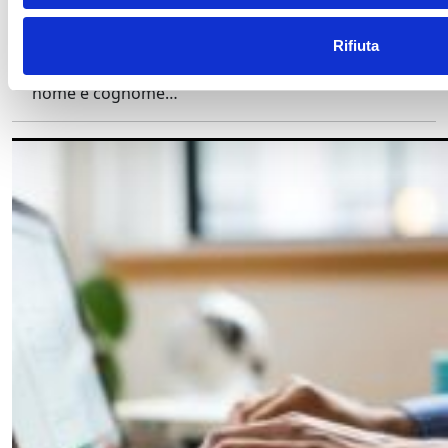
1 Novembre 2025
By Redazione
Cyber Lex
Cancelliamo
i Dati
Indesiderati
Chiama Ora 06