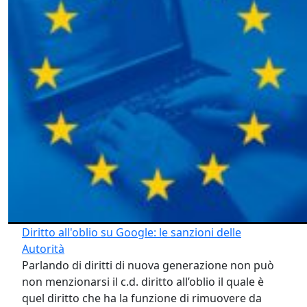
Oggi, però, il contesto è mutato
radicalmente. L’avvento delle
intelligenze artificiali generative
—
come
ChatGPT
,
Google AI MODE
,
Perplexity
e
Gemini
— ha spostato il
problema dal semplice elenco dei link
all’elaborazione dei contenuti stessi.
L’informazione non è più solo
indicizzata: viene
rielaborata, appresa e
riprodotta
da modelli che non
dimenticano.
Per questo motivo, la riflessione sul
diritto all’oblio deve ora unire
diritto,
tecnologia e governance algoritmica
, e