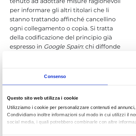
tenuto ad adottare misure ragionevoli
per informare gli altri titolari che li
stanno trattando affinché cancellino
ogni collegamento o copia. Si tratta
della codificazione del principio già
espresso in
Google Spain
: chi diffonde
dati personali sul web deve anche
garantire la possibilità di rimuoverli in
modo effettivo e duraturo.
Consenso
A livello pratico, Google agisce come
titolare del trattamento, mentre il sito
Questo sito web utilizza i cookie
di origine resta un soggetto distinto.
Utilizziamo i cookie per personalizzare contenuti ed annunci, p
Questo consente di chiedere la
Condividiamo inoltre informazioni sul modo in cui utilizzi il no
social media, i quali potrebbero combinarle con altre informazi
deindicizzazione anche senza
contattare l’editore, come confermato