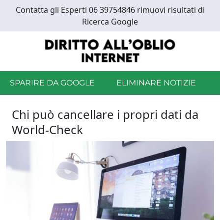
Skip
Contatta gli Esperti 06 39754846 rimuovi risultati di
to
Ricerca Google
main
content
SPARIRE DA GOOGLE
ELIMINARE NOTIZIE
Chi può cancellare i propri dati da
World-Check