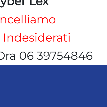
yber Lex
ncelliamo
i Indesiderati
Ora 06 39754846