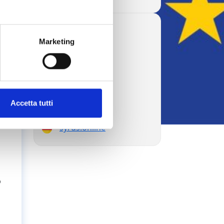
syrus.blog
Marketing
syrus.today
syrus.dev
syrus.es
syrus.com.br
syrus.jp
syrus.com.ru
Accetta tutti
syrus.ae
syrus.online
o