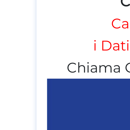
C
Ca
i Dat
Chiama 