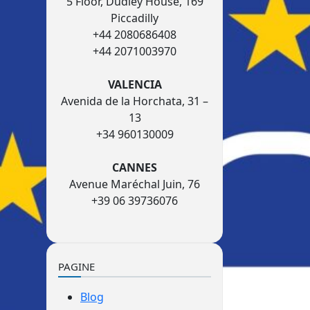
5 Floor, Dudley House, 169
Piccadilly
+44 2080686408
+44 2071003970
VALENCIA
Avenida de la Horchata, 31 –
13
+34 960130009
CANNES
Avenue Maréchal Juin, 76
+39 06 39736076
PAGINE
Blog