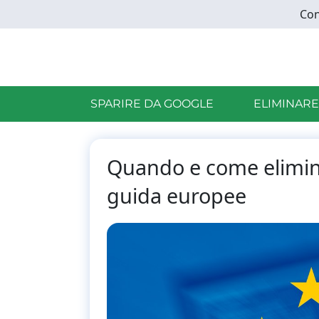
Skip
Con
to
main
content
SPARIRE DA GOOGLE
ELIMINARE
Quando e come elimina
guida europee