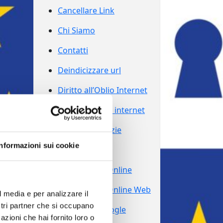
Cancellare Link
Chi Siamo
Contatti
Deindicizzare url
Diritto all’Oblio Internet
Diritto all’oblio internet
Eliminare Notizie
Informazioni sui cookie
Grazie
Reputazione Online
Reputazione Online Web
l media e per analizzare il
ostri partner che si occupano
Sparire da Google
azioni che hai fornito loro o