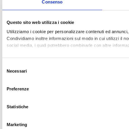
anche per contenuti non nominativi, se
riconducibili alla persona. È una forma
evoluta di protezione che guarda
all’effetto reale dell’informazione
sull’immagine individuale, in linea con
la ratio del GDPR di garantire un
controllo effettivo sui propri dati
personali.
L’evoluzione recente: la
Cassazione 14488/2025 e il
principio di proporzionalità
La sentenza
Cass. civ., sez. I, 27 maggio
2025, n. 14488
, rappresenta una tappa
cruciale. La Corte ha affermato che la