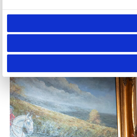
deindicizzazione deve essere valutata
alla luce del principio di
proporzionalità
,
che impone di bilanciare la libertà di
informazione con la tutela della
persona. Non è sufficiente che una
notizia sia vera: occorre che sia anche
attuale e proporzionata allo scopo
informativo.