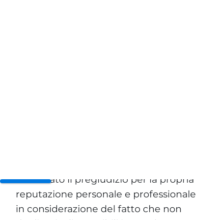
in giudicato, c.d. dati giudiziari possano
continuare a stare in rete.
Il Garante della Privacy
Il Garante della Privacy, che è l’Autorità
indipendente deputata al controllo
della privacy e del GDPR, chiarisce con
questo provvedimento
il dubbio
appena esposto.
Invero, la vicenda origina dal ricorso
presentato dall’interessato che ha
lamentato il pregiudizio per la propria
reputazione personale e professionale
in considerazione del fatto che non