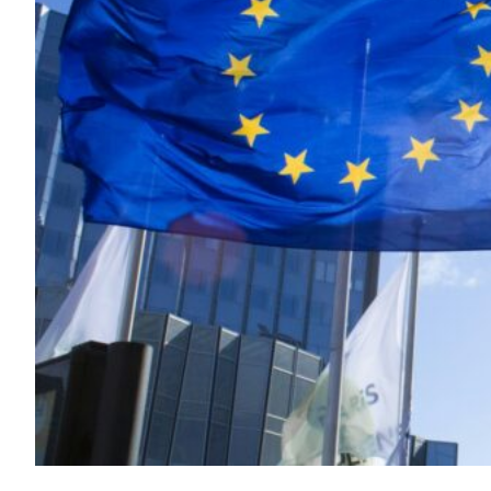
Consenso
Questo sito web utilizza i cookie
Utilizziamo i cookie per personalizzare contenuti ed annunci, p
Condividiamo inoltre informazioni sul modo in cui utilizzi il no
social media, i quali potrebbero combinarle con altre informazi
Selezione
Necessari
del
consenso
Preferenze