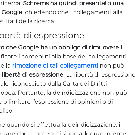
 ricerca.
Schrems ha quindi presentato una
a Google
, chiedendo che i collegamenti alla
sultati della ricerca.
libertà di espressione
lito che Google ha un obbligo di rimuovere i
ficare i contenuti alla base dei collegamenti.
he la
rimozione di tali collegamenti
non può
a
libertà di espressione
. La libertà di espressione
ale riconosciuto dalla Carta dei Diritti
opea. Pertanto, la deindicizzazione non può
 o limitare l’espressione di opinioni o di
lico.
he quando si effettua la deindicizzazione, i
icurare che i contenuti siano adeguatamente