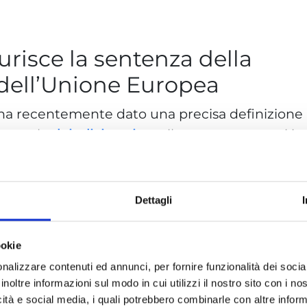
turisce la sentenza della
a dell’Unione Europea
ha recentemente dato una precisa definizione
erare la
deindicizzazione
, il processo con cui i
 collegamenti a contenuti online che possano
lle persone. La sentenza, emessa in una causa
ian Schrems nei confronti di Google, ha
Dettagli
 tali collegamenti non può compromettere
ressione.
ookie
yber Lex
nalizzare contenuti ed annunci, per fornire funzionalità dei socia
inoltre informazioni sul modo in cui utilizzi il nostro sito con i n
icità e social media, i quali potrebbero combinarle con altre inform