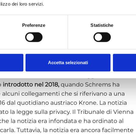
ncelliamo
lizzo dei loro servizi.
i Indesiderati
Preferenze
Statistiche
Ora 06 39754846
Accetta selezionati
te. Il caso c.d.
Schrems
, dal soggetto
o
introdotto nel 2018,
quando Schrems ha
 alcuni collegamenti che si riferivano a una
016 dal quotidiano austriaco Krone. La notizia
o la legge sulla privacy. Il Tribunale di Vienna
he la notizia era infondata e ha ordinato al
arla. Tuttavia, la notizia era ancora facilmente