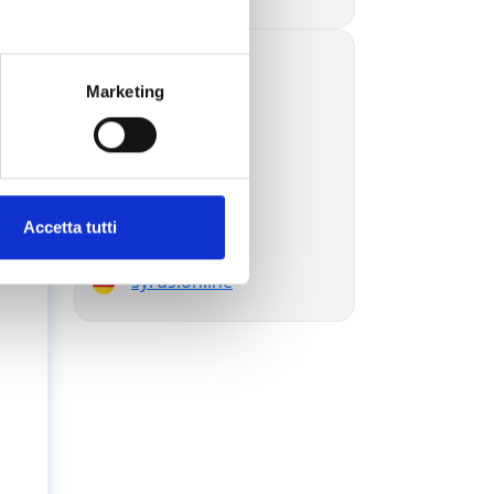
syrus.blog
Marketing
syrus.today
syrus.dev
syrus.es
syrus.com.br
syrus.jp
syrus.com.ru
Accetta tutti
syrus.ae
syrus.online