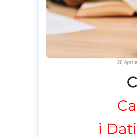
28 April
C
Ca
i Dat