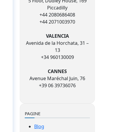
5 Floor, Dudley House, 169
Piccadilly
+44 2080686408
+44 2071003970
VALENCIA
Avenida de la Horchata, 31 –
13
+34 960130009
CANNES
Avenue Maréchal Juin, 76
+39 06 39736076
PAGINE
Blog