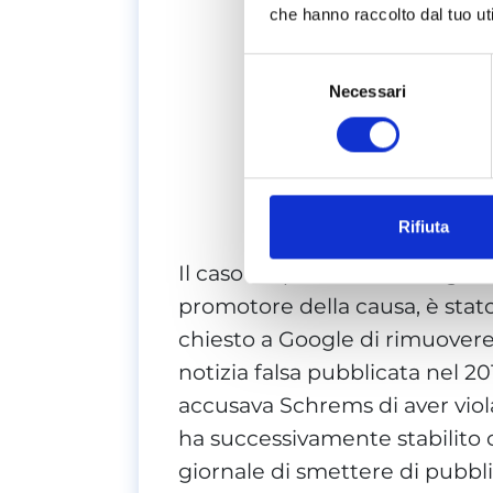
Ca
che hanno raccolto dal tuo uti
Selezione
i Dat
Necessari
del
consenso
Chiama 
Rifiuta
Il caso in questione è il seguen
promotore della causa, è stat
chiesto a Google di rimuovere
notizia falsa pubblicata nel 2
accusava Schrems di aver violat
ha successivamente stabilito c
giornale di smettere di pubblic