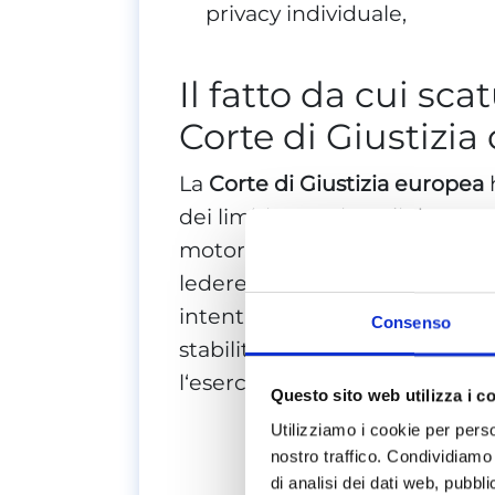
privacy individuale,
Il fatto da cui sca
Corte di Giustizi
La
Corte di Giustizia europea
dei limiti entro i quali deve op
motori di ricerca rimuovono i
ledere la privacy o l‘onore de
intentata dal tedesco Maximil
Consenso
stabilito che la rimozione di
l‘esercizio della libertà di esp
Questo sito web utilizza i c
C
Utilizziamo i cookie per perso
nostro traffico. Condividiamo 
di analisi dei dati web, pubbl