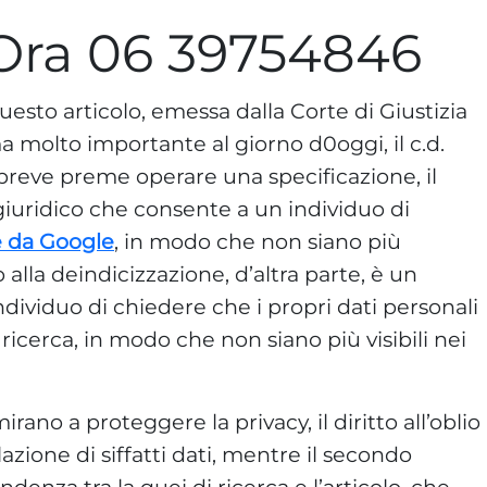
Ora 06 39754846
questo articolo, emessa dalla Corte di Giustizia
 molto importante al giorno d0oggi, il c.d.
 breve preme operare una specificazione, il
giuridico che consente a un individuo di
e da Google
, in modo che non siano più
to alla deindicizzazione, d’altra parte, è un
dividuo di chiedere che i propri dati personali
ricerca, in modo che non siano più visibili nei
rano a proteggere la privacy, il diritto all’oblio
zione di siffatti dati, mentre il secondo
nza tra la quei di ricerca e l’articolo, che