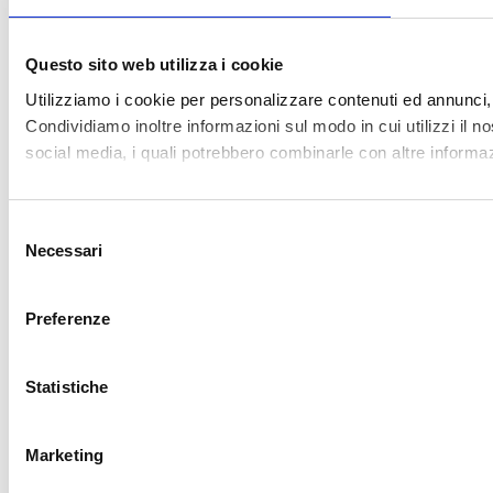
nome dell’interessato compare
direttamente, ma anche quando è
possibile
identificarlo indirettamente
attraverso dati contestuali (professione,
località, vicenda nota).
In Italia, questo principio è stato
recepito dal Garante Privacy
con un
interessante provvedimento
, che ha
riconosciuto la tutela anche nei casi di
esposizione indiretta. L’Autorità ha
sottolineato che la lesione della
reputazione può derivare anche da
contenuti che consentono di risalire al
soggetto con “un ragionevole grado di