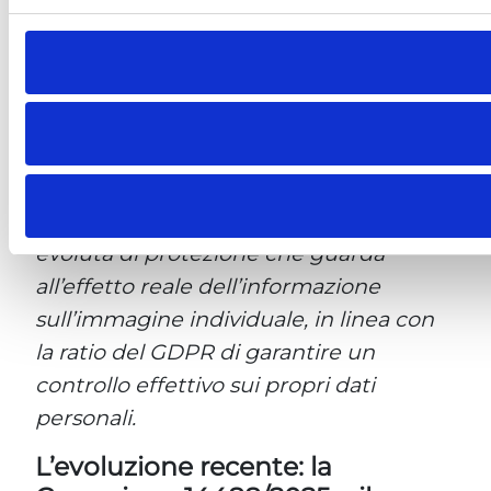
probabilità”, anche senza menzionarlo
nominalmente.
Ciò ha portato a un’estensione
sostanziale della tutela: oggi, la
deindicizzazione può essere disposta
anche per contenuti non nominativi, se
riconducibili alla persona. È una forma
evoluta di protezione che guarda
all’effetto reale dell’informazione
sull’immagine individuale, in linea con
la ratio del GDPR di garantire un
controllo effettivo sui propri dati
personali.
L’evoluzione recente: la