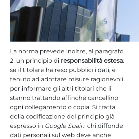
Questo sito web utilizza i cookie
Utilizziamo i cookie per personalizzare contenuti ed annunci, p
Condividiamo inoltre informazioni sul modo in cui utilizzi il no
social media, i quali potrebbero combinarle con altre informazi
Selezione
La norma prevede inoltre, al paragrafo
Necessari
del
2, un principio di
responsabilità estesa
:
consenso
se il titolare ha reso pubblici i dati, è
Preferenze
tenuto ad adottare misure ragionevoli
per informare gli altri titolari che li
Statistiche
stanno trattando affinché cancellino
ogni collegamento o copia. Si tratta
Marketing
della codificazione del principio già
espresso in
Google Spain
: chi diffonde
dati personali sul web deve anche