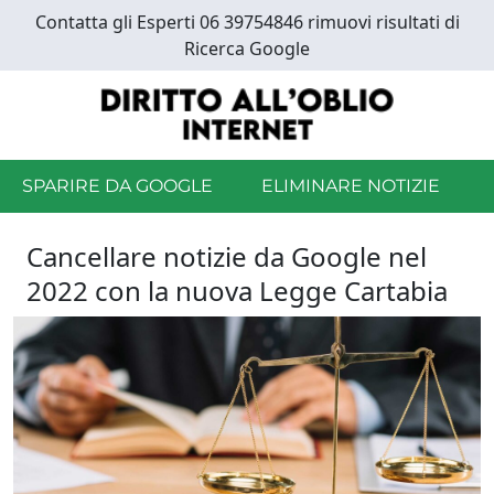
Skip
Contatta gli Esperti 06 39754846 rimuovi risultati di
to
Ricerca Google
main
content
SPARIRE DA GOOGLE
ELIMINARE NOTIZIE
Cancellare notizie da Google nel
2022 con la nuova Legge Cartabia